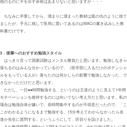
他のものに手を出す余裕はあまりないと思いますが・・・
ちなみに卒業してから、溜まりに溜まった教材は親の仇のように捨て
ましたが、手元に残して医局に置いてあるのはMACの書き込みした教
科書だけです。
3．後輩へのおすすめ勉強スタイル
はっきり言って国家試験はメンタル勝負だと思います。勉強しなきゃ
落ちるのはみんな分かっているので、（医学部に入るだけのポテンシャ
ルをもっている人が）落ちたのは何かしらの影響で勉強しなかった、で
きなかっただけだと思います。
ただし、一日●●時間勉強する、というのは王道のように見えて1年間
モチベーションを維持するのには向いてない考え方だと思います。私の
場合は勉強自体が嫌いで、長時間集中するのが不得意だったので、「こ
こがわかるようになるまで勉強する、15分考えてわからなかったら友
達か先生に質問する」というふうにして、区切りを設けました。
また勉強時間も9時から17時までがマストで、それ以外は筋トレに充