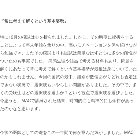
『常に考えて解くという基本姿勢』
特に12月の模試は心を折られました。しかし、その時期に挫折をする
ことによって年末年始を焦りの中、高いモチベーションを保ち続けなが
ら勉強でき、またその模試よりも国試は簡単なはずと心に多少の耐性が
ついたのも事実でした。 病態生理や語呂で考える材料もあり、問題を
解くにあたって常に考えて解くという基本姿勢が最後は身についていた
のかもしれません。今回の国試の最中、鑑別が数個あがりどれも否定は
できない状況で、選択肢もいやらしい問題がありました。その中で、多
くの受験生はどの選択肢を選ぶか？という観点で選択肢を選びました。
今思うと、MACで訓練された結果、時間的にも精神的にも余裕があっ
たのかなと思います。
今後の医師としての礎をこの一年間で何か掴んだ気がしました。MAC