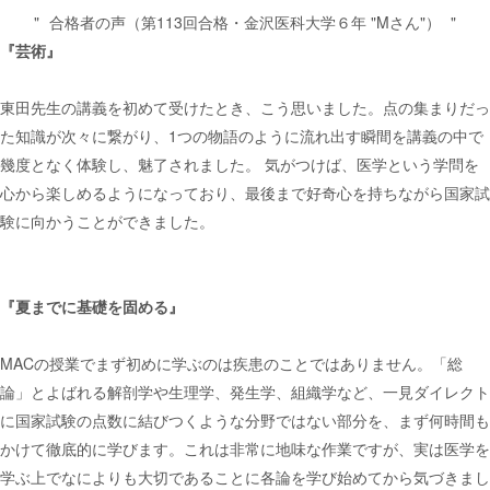
合格者の声（第113回合格・金沢医科大学６年 "Mさん"）
『芸術』
東田先生の講義を初めて受けたとき、こう思いました。点の集まりだっ
た知識が次々に繋がり、1つの物語のように流れ出す瞬間を講義の中で
幾度となく体験し、魅了されました。 気がつけば、医学という学問を
心から楽しめるようになっており、最後まで好奇心を持ちながら国家試
験に向かうことができました。
『夏までに基礎を固める』
MACの授業でまず初めに学ぶのは疾患のことではありません。「総
論」とよばれる解剖学や生理学、発生学、組織学など、一見ダイレクト
に国家試験の点数に結びつくような分野ではない部分を、まず何時間も
かけて徹底的に学びます。これは非常に地味な作業ですが、実は医学を
学ぶ上でなによりも大切であることに各論を学び始めてから気づきまし