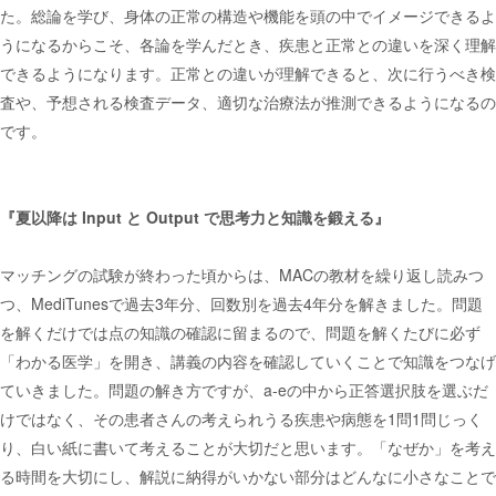
た。総論を学び、身体の正常の構造や機能を頭の中でイメージできるよ
うになるからこそ、各論を学んだとき、疾患と正常との違いを深く理解
できるようになります。正常との違いが理解できると、次に行うべき検
査や、予想される検査データ、適切な治療法が推測できるようになるの
です。
『夏以降は Input と Output で思考力と知識を鍛える』
マッチングの試験が終わった頃からは、MACの教材を繰り返し読みつ
つ、MediTunesで過去3年分、回数別を過去4年分を解きました。問題
を解くだけでは点の知識の確認に留まるので、問題を解くたびに必ず
「わかる医学」を開き、講義の内容を確認していくことで知識をつなげ
ていきました。問題の解き方ですが、a-eの中から正答選択肢を選ぶだ
けではなく、その患者さんの考えられうる疾患や病態を1問1問じっく
り、白い紙に書いて考えることが大切だと思います。「なぜか」を考え
る時間を大切にし、解説に納得がいかない部分はどんなに小さなことで