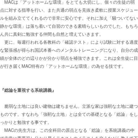
MACは「アットホームな環境」をとても大切にし、個々の生徒の弱
点に対する指導を行い、また共通の弱点を見抜き柔軟に授業スケジュー
ルを組み立ててくれるので非常に安心です。それに加え「騒ついてない
静かな環境」は落ち着いて自習のできる素晴らしいものでした。もちろ
ん共に真剣に勉強する仲間も自然と増えていきます。
更に、毎週行われる各教科の「確認テスト」により試験に対する適度
な緊張感が得られ国試本番へのメンタルトレーニングになり、自分の成
績が全体のどの辺りかが分かり弱点を補強できます。これは全生徒に目
が行き届くMAC特有の「アットホームな環境」の為せる技です。
『総論を重視する系統講義』
脆弱な土地には良い建物は建ちません。立派な家は強靭な土地に建つ
ものです。すなわち「強靭な土地」とは全ての基礎となる「総論」をし
っかりと勉強する事です。
MACの先生方は、この全科目の原点となる「総論」を系統講義の中
で非常に重要視し分かり易くテキストのイラストを交えながら教えて下