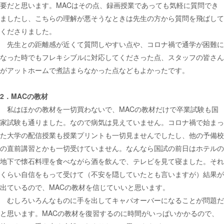
要だと思います。MACはその点、録画授業であっても気軽に質問でき
ましたし、こちらの理解が悪そうなときは先生の方から質問を飛ばして
くださりました。
先生との距離感が近くて質問しやすい点や、コロナ禍で通学が困難に
なった時でもフレキシブルに対応してくださった点、スタッフの皆さん
がアットホームで煮詰まらなかった点などもよかったです。
2．MACの教材
私はほかの教材を一切買わないで、MACの教材だけで卒業試験も国
家試験も通りました。なので病気は見えていません。コロナ禍で始まっ
た大学の配信授業も授業プリントも一切見ませんでしたし、他の予備校
の直前講習とかも一切受けていません。なんなら国試の前日はホテルの
地下で懐石料理を食べながら酒を飲んで、テレビを見て寝ました。それ
くらい自信をもって受けて（不安を隠していたとも言いますが）結果が
出ているので、MACの教材を信じていいと思います。
むしろいろんなものに手を出してキャパオーバーになることが問題だ
と思います。MACの教材を復習するのに時間がいっぱいかかるので、