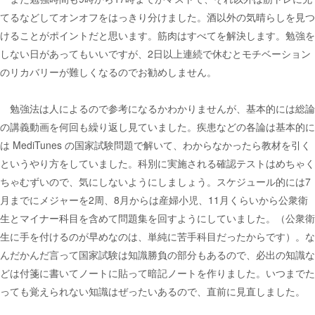
てるなどしてオンオフをはっきり分けました。酒以外の気晴らしを見つ
けることがポイントだと思います。筋肉はすべてを解決します。勉強を
しない日があってもいいですが、2日以上連続で休むとモチベーション
のリカバリーが難しくなるのでお勧めしません。
勉強法は人によるので参考になるかわかりませんが、基本的には総論
の講義動画を何回も繰り返し見ていました。疾患などの各論は基本的に
は MediTunes の国家試験問題で解いて、わからなかったら教材を引く
というやり方をしていました。科別に実施される確認テストはめちゃく
ちゃむずいので、気にしないようにしましょう。スケジュール的には7
月までにメジャーを2周、8月からは産婦小児、11月くらいから公衆衛
生とマイナー科目を含めて問題集を回すようにしていました。（公衆衛
生に手を付けるのが早めなのは、単純に苦手科目だったからです）。な
んだかんだ言って国家試験は知識勝負の部分もあるので、必出の知識な
どは付箋に書いてノートに貼って暗記ノートを作りました。いつまでた
っても覚えられない知識はぜったいあるので、直前に見直しました。