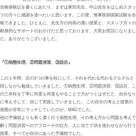
合格体験記を書くにあたり、まずは東田先生、中山先生をはじめスタッ
フの方々に感謝を述べたいと思います。この度、無事医師国家試験を合
格できました。ひとえに、先生方の内容の濃い授業と、スタッフ方々の
献身的なサポートのおかげだと思っております。大変お世話になりまし
た。ありがとうございました。
『①病態生理、②問題演習、③語呂』
この１年間、次の3つの事を柱にして、それを代わる代わるグルグルと
回しながら勉強していきました。①病態生理、②問題演習、③語呂、こ
の三本柱を丁寧に何度も何度もやることで力がつくはずだと、自分なり
に考えそして、信じて実践していきました。 この自分の考えと授業の
形態が非常にマッチしていたのが、MACでした。
他の予備校よりも長く濃く行う病態生理、その考え方から問題を考えて
解く問題演習へのアプローチの仕方、人に当てて頭を使わせながら行う
授業、すべてが自分にあった予備校でした。