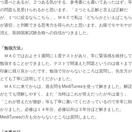
つ選べとあるが、２つある気がする。参考書にも書いてあったはず」等
の問題も見受けられるかと思います。「２つとも正解と言えば正解だ
が、１つに絞るならこちら」。ＭＡＣで私は「どちらかといえばこちら
が適切」と判断できる思考力を得られたと思います。お蔭でモヤモヤが
消え、医師国家試験合格への自信がつきました。
「勉強方法」
ＭＡＣではおよそ１週間に１度テストがあり、常に緊張感を維持して
勉強することができました。テストで間違えた問題というのは後々まで
印象に残り良かったです。勉強で分からないところは質問し、先生方が
とても丁寧に説明してくださいました。
ＭＡＣに来てからは、過去問をMediTunesを使って解きました。解説
がとても理解しやすく、また「当時はこれが答えだったが今は違う」
「これが答えだが微妙」等も丁寧に書いてくださっているので非常に助
かりました。必修は１４年分、必修以外は３年分ほど解きました。
MediTunesの方も分からないところは質問しました。
「本番当日」