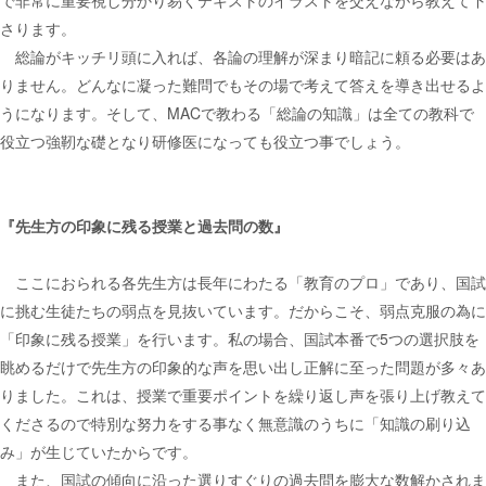
さります。
総論がキッチリ頭に入れば、各論の理解が深まり暗記に頼る必要はあ
りません。どんなに凝った難問でもその場で考えて答えを導き出せるよ
うになります。そして、MACで教わる「総論の知識」は全ての教科で
役立つ強靭な礎となり研修医になっても役立つ事でしょう。
『先生方の印象に残る授業と過去問の数』
ここにおられる各先生方は長年にわたる「教育のプロ」であり、国試
に挑む生徒たちの弱点を見抜いています。だからこそ、弱点克服の為に
「印象に残る授業」を行います。私の場合、国試本番で5つの選択肢を
眺めるだけで先生方の印象的な声を思い出し正解に至った問題が多々あ
りました。これは、授業で重要ポイントを繰り返し声を張り上げ教えて
くださるので特別な努力をする事なく無意識のうちに「知識の刷り込
み」が生じていたからです。
また、国試の傾向に沿った選りすぐりの過去問を膨大な数解かされま