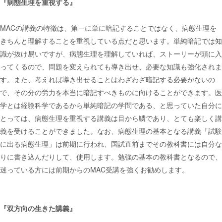
『病態生理を重視する』
MACの講義の特徴は、第一に単に暗記することではなく、病態生理を
きちんと理解することを重視している点だと思います。単純暗記では知
識が抜け易いですが、病態生理を理解していれば、ストーリーが頭に入
ってくるので、問題を変えられても導き出せ、必要な知識も強化されま
す。また、考えれば導き出せることはわざわざ暗記する必要がないの
で、その分の労力を本当に暗記すべきものに向けることができます。医
学とは経験科学であるから単純暗記の学問である、と思っていた自分に
とっては、病態生理を重視する講義は目から鱗であり、とても楽しく講
義を受けることができました。なお、病態生理の基本となる講義「試験
に出る病態生理」は前期に行われ、国試直前までその教科書には自分な
りに書き込んだりして、使用します。勉強の基本の教科書となるので、
迷っている方には前期からのMAC受講を強くお勧めします。
『双方向の生きた講義』