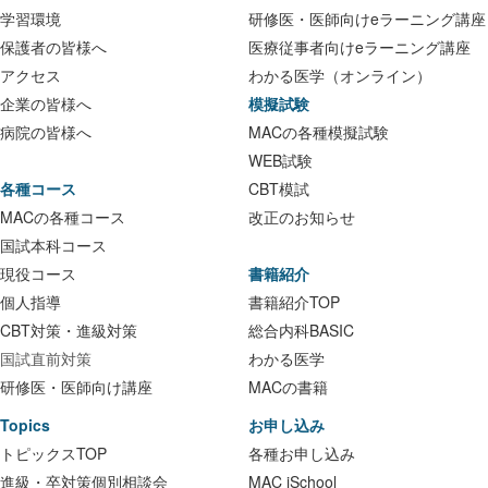
学習環境
研修医・医師向けeラーニング講座
保護者の皆様へ
医療従事者向けeラーニング講座
アクセス
わかる医学（オンライン）
企業の皆様へ
模擬試験
病院の皆様へ
MACの各種模擬試験
WEB試験
各種コース
CBT模試
MACの各種コース
改正のお知らせ
国試本科コース
現役コース
書籍紹介
個人指導
書籍紹介TOP
CBT対策・進級対策
総合内科BASIC
国試直前対策
わかる医学
研修医・医師向け講座
MACの書籍
Topics
お申し込み
トピックスTOP
各種お申し込み
進級・卒対策個別相談会
MAC iSchool