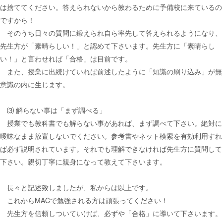
は捨ててください。答えられないから教わるために予備校に来ているの
ですから！
そのうち日々の質問に鍛えられ自ら率先して答えられるようになり、
先生方が「素晴らしい！」と認めて下さいます。先生方に「素晴らし
い！」と言わせれば「合格」は目前です。
また、授業に出続けていれば前述したように「知識の刷り込み」が無
意識の内に生じます。
⑶ 解らない事は「まず調べる」
授業でも教科書でも解らない事があれば、まず調べて下さい。絶対に
曖昧なまま放置しないでください。参考書やネット検索を有効利用すれ
ば必ず説明されています。それでも理解できなければ先生方に質問して
下さい。親切丁寧に親身になって教えて下さいます。
長々と記述致しましたが、私からは以上です。
これからMACで勉強される方は頑張ってください！
先生方を信頼しついていけば、必ずや「合格」に導いて下さいます。