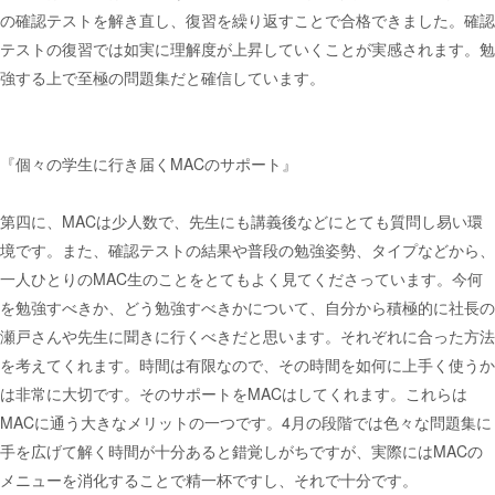
の確認テストを解き直し、復習を繰り返すことで合格できました。確認
テストの復習では如実に理解度が上昇していくことが実感されます。勉
強する上で至極の問題集だと確信しています。
『個々の学生に行き届くMACのサポート』
第四に、MACは少人数で、先生にも講義後などにとても質問し易い環
境です。また、確認テストの結果や普段の勉強姿勢、タイプなどから、
一人ひとりのMAC生のことをとてもよく見てくださっています。今何
を勉強すべきか、どう勉強すべきかについて、自分から積極的に社長の
瀬戸さんや先生に聞きに行くべきだと思います。それぞれに合った方法
を考えてくれます。時間は有限なので、その時間を如何に上手く使うか
は非常に大切です。そのサポートをMACはしてくれます。これらは
MACに通う大きなメリットの一つです。4月の段階では色々な問題集に
手を広げて解く時間が十分あると錯覚しがちですが、実際にはMACの
メニューを消化することで精一杯ですし、それで十分です。