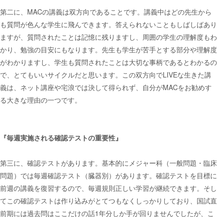
第二に、MACの講義は双方向であることです。講義中はどの先生から
も質問が色んな学生に飛んできます。答えられないこともしばしばあり
ますが、質問されたことは記憶に残りますし、周囲の学生の理解度もわ
かり、勉強の目安にもなります。先生も学生が苦手とする部分や理解度
がわかりますし、学生も質問されたことは大切な事柄であるとわかるの
で、とてもいいサイクルだと思います。この双方向でLIVEな生きた講
義は、ネット講座や宅浪では決して得られず、自分がMACをお勧めす
る大きな理由の一つです。
『毎週実施される確認テストの重要性』
第三に、確認テストがあります。基本的にメジャー科（一般問題・臨床
問題）では毎週確認テスト（臓器別）があります。確認テストを目標に
前週の講義を復習するので、毎週規則正しい学習が継続できます。そし
てこの確認テストは作り込みがとてつもなくしっかりしており、国試直
前期には過去問はここだけの話1年分しか手が回りませんでしたが、こ