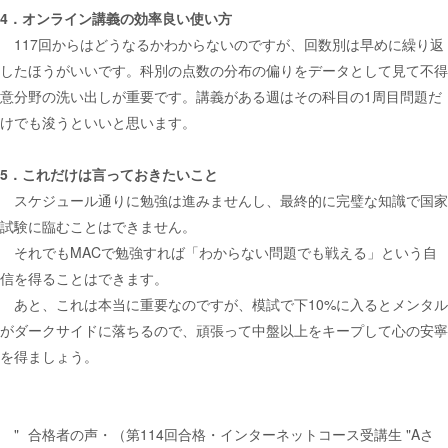
4．オンライン講義の効率良い使い方
117回からはどうなるかわからないのですが、回数別は早めに繰り返
したほうがいいです。科別の点数の分布の偏りをデータとして見て不得
意分野の洗い出しが重要です。講義がある週はその科目の1周目問題だ
けでも浚うといいと思います。
5．これだけは言っておきたいこと
スケジュール通りに勉強は進みませんし、最終的に完璧な知識で国家
試験に臨むことはできません。
それでもMACで勉強すれば「わからない問題でも戦える」という自
信を得ることはできます。
あと、これは本当に重要なのですが、模試で下10%に入るとメンタル
がダークサイドに落ちるので、頑張って中盤以上をキープして心の安寧
を得ましょう。
合格者の声・（第114回合格・インターネットコース受講生 "Aさ