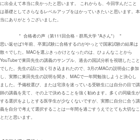
に出会えて本当に良かったと思います。 これからも、今回学んだこと
は基礎としてさらなるレベルアップをはかっていきたいと思います。本
当にありがとうございました。
合格者の声（第111回合格・群馬大学 "Aさん"）
思い返せば1年前、卒業試験に合格するのがやっとで国家試験の結果は
散々でした。MACを選ぶきっかけとなったのは、ひょんなことから
YouTubeで東田先生の講義のサンプル、過去の国試分析を視聴したこと
でした。先生の話に強く引き込まれたので、3月のMACの説明会に参加
し、実際に東田先生の説明を聞き、MACで一年間勉強しようと決心し
ました。予備校選び、または宅浪を迷っている受験生には自分の目で講
師の講義を見て、その上で決めることを強く勧めます。多くの同級生が
する選択をよしとする医学生が少なくないですが、実際に自分に合う講
義を自分で考えて選択することは一年間を過ごすうえでとても大切なこ
とだと思います。