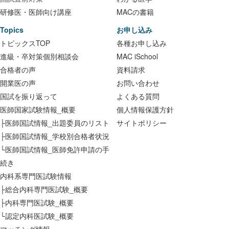
研修医・医師向け講座
MACの書籍
Topics
お申し込み
トピックスTOP
各種お申し込み
進級・卒対策個別相談会
MAC iSchool
合格者の声
資料請求
開業医の声
お問い合わせ
国試を振り返って
よくある質問
医師国家試験情報_概要
個人情報保護方針
├医師国試情報_出題委員のリスト
サイトポリシー
├医師国試情報_学校別合格者状況
└医師国試情報_医師免許申請の手
続き
内科系専門医試験情報
├総合内科専門医試験_概要
├内科専門医試験_概要
└認定内科医試験_概要
マッチング情報