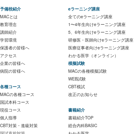
予備校紹介
eラーニング講座
MACとは
全てのeラーニング講座
教育理念
1〜4年生向けeラーニング講座
講師紹介
5、6年生向けeラーニング講座
学習環境
研修医・医師向けeラーニング講座
保護者の皆様へ
医療従事者向けeラーニング講座
アクセス
わかる医学（オンライン）
企業の皆様へ
模擬試験
病院の皆様へ
MACの各種模擬試験
WEB試験
各種コース
CBT模試
MACの各種コース
改正のお知らせ
国試本科コース
現役コース
書籍紹介
個人指導
書籍紹介TOP
CBT対策・進級対策
総合内科BASIC
国試直前対策
わかる医学