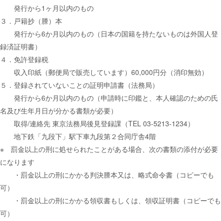
発行から1ヶ月以内のもの
３．戸籍抄（謄）本
発行から6か月以内のもの（日本の国籍を持たないものは外国人登
録済証明書）
４．免許登録税
収入印紙（郵便局で販売しています）60,000円分（消印無効）
５．登録されていないことの証明申請書（法務局）
発行から6か月以内のもの（申請時に印鑑と、本人確認のための氏
名及び生年月日が分かる書類が必要）
取得/連絡先 東京法務局後見登録課（TEL 03-5213-1234）
地下鉄「九段下」駅下車九段第２合同庁舎4階
※ 罰金以上の刑に処せられたことがある場合、次の書類の添付が必要
になります
・罰金以上の刑にかかる判決謄本又は、略式命令書（コピーでも
可）
・罰金以上の刑にかかる領収書もしくは、領収証明書（コピーでも
可）