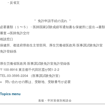
・反省文
免許申請手続の流れ
必要書類（１〜５）・医師国家試験成績等通知書を保健所に提出→書類
審査→医師免許交付
相談窓口
保健所、都道府県衛生主管部局、厚生労働省医政局 医事課試験免許室
免許登録係
厚生労働省医政局 医事課試験免許室免許登録係
〒100-8916 東京都千代田区霞が関1-2-2
TEL.03-3595-2204 （医事課試験免許室）
※ 問い合わせの際は、受験地、受験番号が必要
Topics menu
進級・卒対策個別相談会