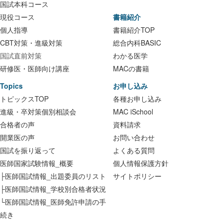
国試本科コース
現役コース
書籍紹介
個人指導
書籍紹介TOP
CBT対策・進級対策
総合内科BASIC
国試直前対策
わかる医学
研修医・医師向け講座
MACの書籍
Topics
お申し込み
トピックスTOP
各種お申し込み
進級・卒対策個別相談会
MAC iSchool
合格者の声
資料請求
開業医の声
お問い合わせ
国試を振り返って
よくある質問
医師国家試験情報_概要
個人情報保護方針
├医師国試情報_出題委員のリスト
サイトポリシー
├医師国試情報_学校別合格者状況
└医師国試情報_医師免許申請の手
続き